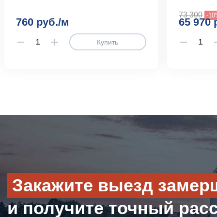
73 300
-1
760 руб./м
65 970 
Купить
Закажите выезд замер
и получите точный рас