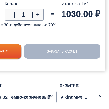
Кол-во
Итого: за
1
м²
1030.00
₽
=
-
+
2
ше 30м
действует наценка 70%.
ЗИНУ
ЗАКАЗАТЬ РАСЧЕТ
т
Покрытие:
R 32 Темно-коричневый
VikingMP® E