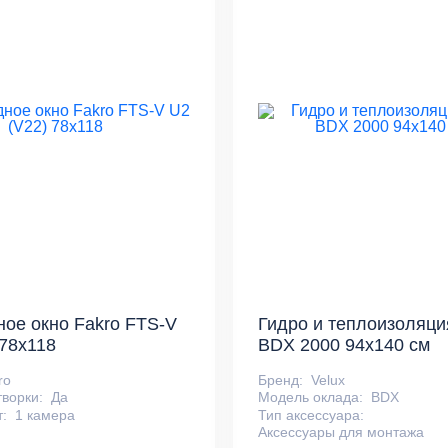
ое окно Fakro FTS-V
Гидро и теплоизоляци
 78x118
BDX 2000 94x140 см
ro
Бренд:
Velux
творки:
Да
Модель оклада:
BDX
т:
1 камера
Тип аксессуара:
Аксессуары для монтажа