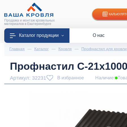
КАЛЬКУЛЯТ
Продажа и монтаж кровельных
материалов в Екатеринбурге
Каталог продукции
О нас
Главная
—
Каталог
—
Кровля
—
Профнастил для кровли
Профнастил С-21x1000-
Артикул: 32231
В избранное
Наличие:
Тов