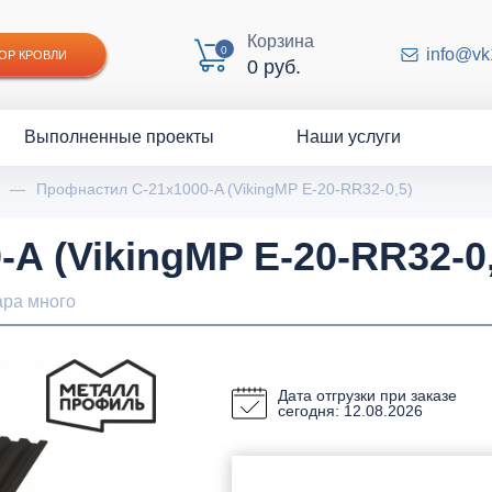
Корзина
0
info@vk
ОР КРОВЛИ
0 руб.
Выполненные проекты
Наши услуги
—
Профнастил С-21x1000-A (VikingMP E-20-RR32-0,5)
A (VikingMP E-20-RR32-0,
ара много
Дата отгрузки при заказе
сегодня: 12.08.2026