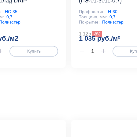
колад DRIP
(ПЭ-01-3011-0,7)
л:
НС-35
Профнастил:
Н-60
м:
0,7
Толщина, мм:
0,7
Полиэстер
Покрытие:
Полиэстер
1 125
-8%
уб./м2
1 035 руб./м²
Купить
Куп