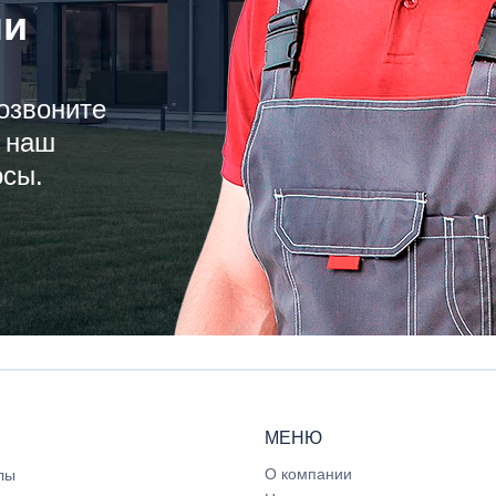
ли
озвоните
 наш
осы.
МЕНЮ
О компании
лы