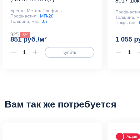
8017 шо
Бренд:
МеталлПрофиль
Профнасти
Профнастил:
МП-20
Толщина, м
Толщина, мм:
0,7
Покрытие:
925
-8%
851 руб./м²
1 055 р
Купить
Вам так же потребуется
Акция