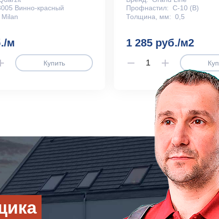
3005 Винно-красный
Профнастил:
С-10 (В)
Milan
Толщина, мм:
0,5
./м
1 285 руб./м2
Купить
Куп
щика