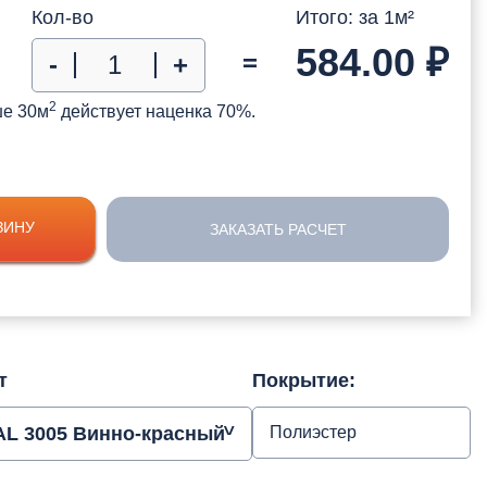
Кол-во
Итого: за
1
м²
584.00
₽
=
-
+
2
ше 30м
действует наценка 70%.
ЗИНУ
ЗАКАЗАТЬ РАСЧЕТ
т
Покрытие:
AL 3005 Винно-красный
Полиэстер