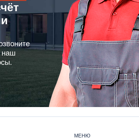
счёт
ли
озвоните
 наш
осы.
МЕНЮ