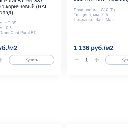
t Pural BT RR 887
о-коричневый (RAL
Профнастил:
С10 (R)
олад)
Толщина, мм:
0,5
Покрытие:
Satin Matt
л:
НС-35
м:
0,5
GreenCoat Pural BT
уб./м2
1 136 руб./м2
Купить
Куп