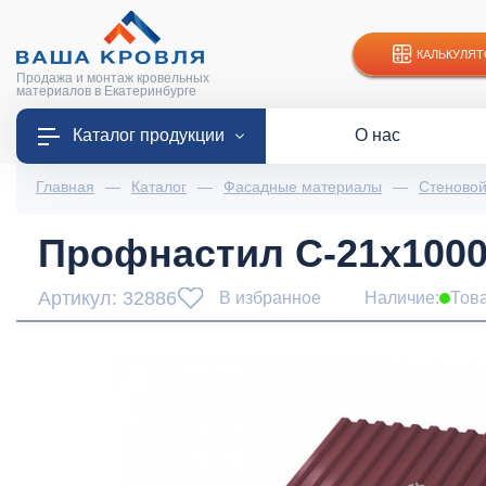
КАЛЬКУЛЯТ
Продажа и монтаж кровельных
материалов в Екатеринбурге
Каталог продукции
О нас
Главная
—
Каталог
—
Фасадные материалы
—
Стеново
Профнастил С-21x1000-
Артикул: 32886
В избранное
Наличие:
Тов