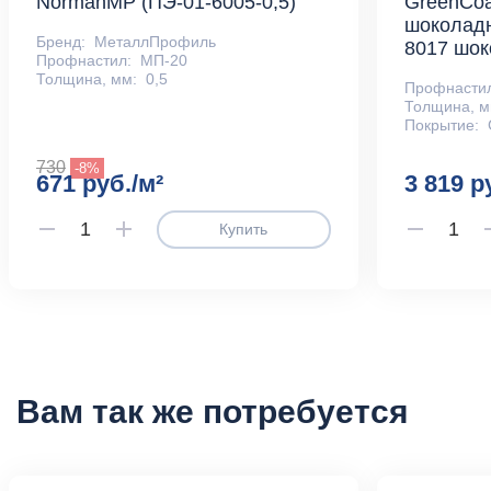
NormanMP (ПЭ-01-6005-0,5)
GreenCoa
шоколадн
Бренд:
МеталлПрофиль
8017 шок
Профнастил:
МП-20
Толщина, мм:
0,5
Профнасти
Толщина, м
Покрытие:
730
-8%
671 руб./м²
3 819 р
Купить
Вам так же потребуется