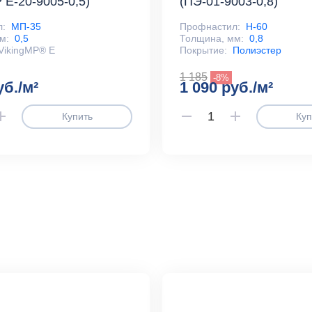
 E-20-9005-0,5)
(ПЭ-01-9003-0,8)
л:
МП-35
Профнастил:
Н-60
м:
0,5
Толщина, мм:
0,8
VikingMP® E
Покрытие:
Полиэстер
1 185
-8%
уб./м²
1 090 руб./м²
Купить
Куп