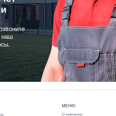
ли
озвоните
 наш
осы.
МЕНЮ
О компании
лы