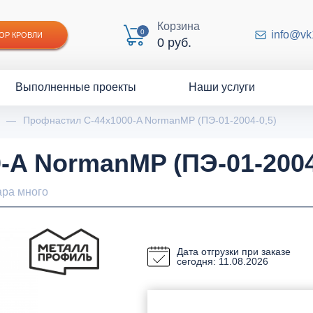
Корзина
0
info@vk
ОР КРОВЛИ
0 руб.
Выполненные проекты
Наши услуги
—
Профнастил С-44x1000-A NormanMP (ПЭ-01-2004-0,5)
A NormanMP (ПЭ-01-2004
ара много
Дата отгрузки при заказе
сегодня: 11.08.2026