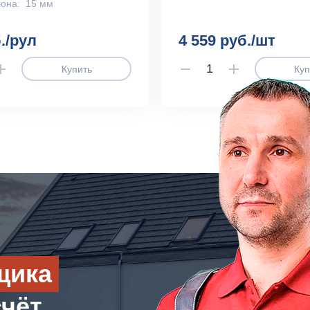
она:
15 мм
./рул
4 559 руб./шт
Купить
Куп
щика
счёт