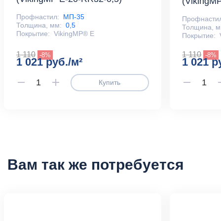
(VikingMP
Профнастил:
МП-35
Профнасти
Толщина, мм:
0,5
Толщина, м
Покрытие:
VikingMP® E
Покрытие:
1 110
1 110
-8%
-8%
1 021 руб./м²
1 021 р
Купить
Вам так же потребуется