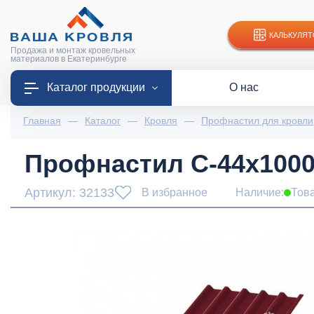
КАЛЬКУЛЯТ
Продажа и монтаж кровельных
материалов в Екатеринбурге
Каталог продукции
О нас
Главная
—
Каталог
—
Кровля
—
Профнастил для кровли
Профнастил С-44x1000-
Артикул: 32133
В избранное
Наличие:
Тов