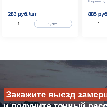
Ширина рул
283 руб./шт
885 руб
Купить
Закажите выезд замер
и получите точный рас