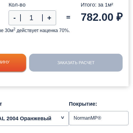
Кол-во
Итого: за
1
м²
782.00
₽
=
-
+
2
ше 30м
действует наценка 70%.
ЗИНУ
ЗАКАЗАТЬ РАСЧЕТ
т
Покрытие:
AL 2004 Оранжевый
NormanMP®