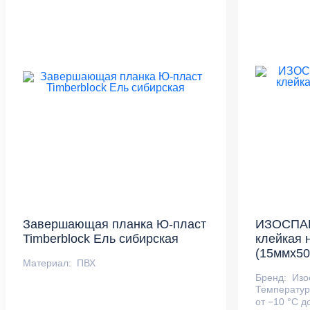
Завершающая планка Ю-пласт
ИЗОСПАН
Timberblock Ель сибирская
клейкая 
(15ммх50
Материал:
ПВХ
Бренд:
Изо
Температур
от −10 °С д