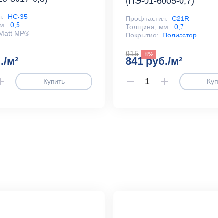
(ПЭ-01-6005-0,7)
л:
НС-35
Профнастил:
С21R
м:
0,5
Толщина, мм:
0,7
Matt MP®
Покрытие:
Полиэстер
915
-8%
./м²
841 руб./м²
Купить
Куп