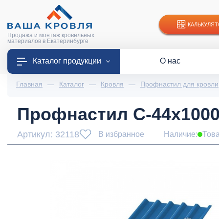
КАЛЬКУЛЯТ
Продажа и монтаж кровельных
материалов в Екатеринбурге
Каталог продукции
О нас
Главная
—
Каталог
—
Кровля
—
Профнастил для кровли
Профнастил С-44x1000-
Артикул: 32118
В избранное
Наличие:
Това