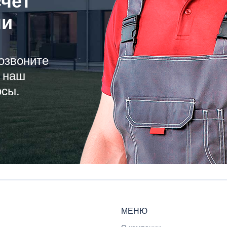
счёт
ли
озвоните
 наш
осы.
МЕНЮ