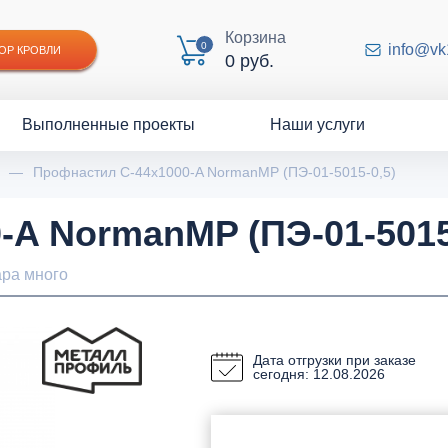
Корзина
0
info@vk
ОР КРОВЛИ
0 руб.
Выполненные проекты
Наши услуги
—
Профнастил С-44x1000-A NormanMP (ПЭ-01-5015-0,5)
A NormanMP (ПЭ-01-5015
ра много
Дата отгрузки при заказе
сегодня: 12.08.2026