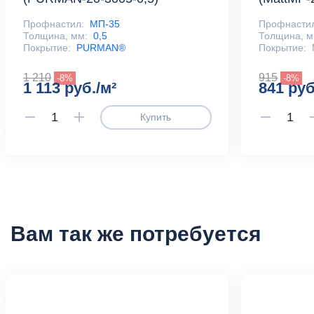
Профнастил:
МП-35
Профнасти
Толщина, мм:
0,5
Толщина, м
Покрытие:
PURMAN®
Покрытие:
1 210
915
-8%
-8%
1 113 руб./м²
841 руб
Купить
Вам так же потребуется