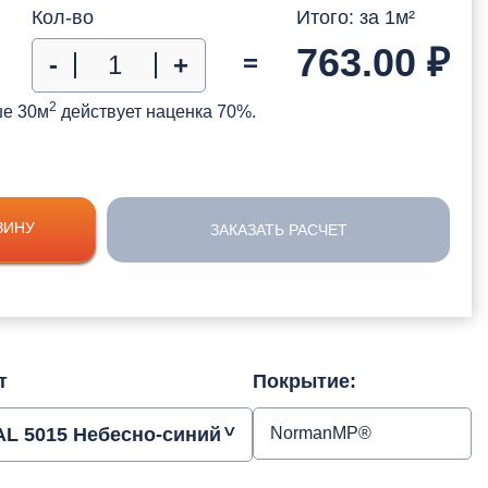
Кол-во
Итого: за
1
м²
763.00
₽
=
-
+
2
ше 30м
действует наценка 70%.
ЗИНУ
ЗАКАЗАТЬ РАСЧЕТ
т
Покрытие:
AL 5015 Небесно-синий
NormanMP®