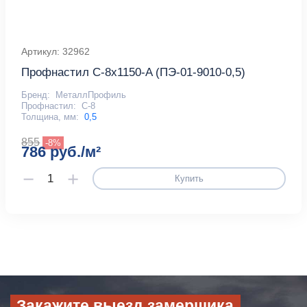
Артикул: 32962
Профнастил С-8x1150-A (ПЭ-01-9010-0,5)
Бренд:
МеталлПрофиль
Профнастил:
С-8
Толщина, мм:
0,5
855
-8%
786 руб./м²
Купить
Закажите выезд замерщика