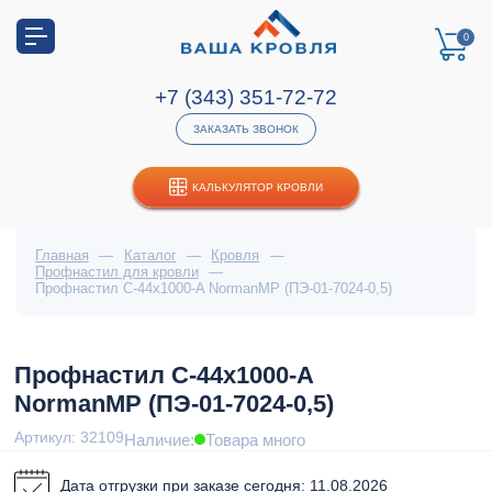
0
+7 (343) 351-72-72
ЗАКАЗАТЬ ЗВОНОК
КАЛЬКУЛЯТОР КРОВЛИ
Главная
—
Каталог
—
Кровля
—
Профнастил для кровли
—
Профнастил С-44x1000-A NormanMP (ПЭ-01-7024-0,5)
Профнастил С-44x1000-A
NormanMP (ПЭ-01-7024-0,5)
Артикул: 32109
Наличие:
Товара много
Дата отгрузки при заказе сегодня: 11.08.2026