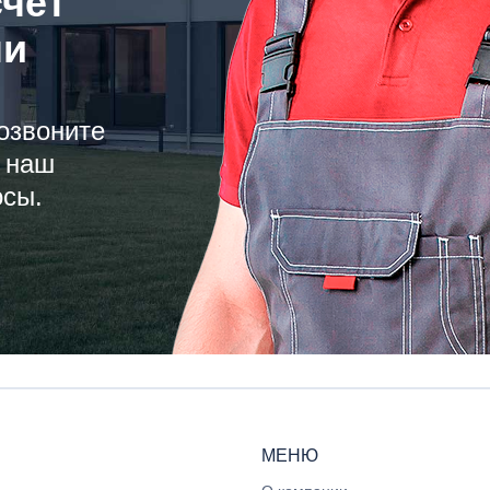
счёт
ли
озвоните
 наш
осы.
МЕНЮ