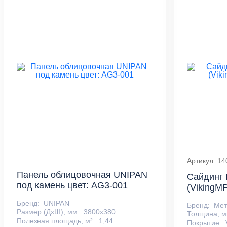
Артикул: 14
Панель облицовочная UNIPAN
Сайдинг 
под камень цвет: AG3-001
(VikingMP
Бренд:
UNIPAN
Бренд:
Ме
Размер (ДхШ), мм:
3800х380
Толщина, м
Полезная площадь, м²:
1,44
Покрытие: