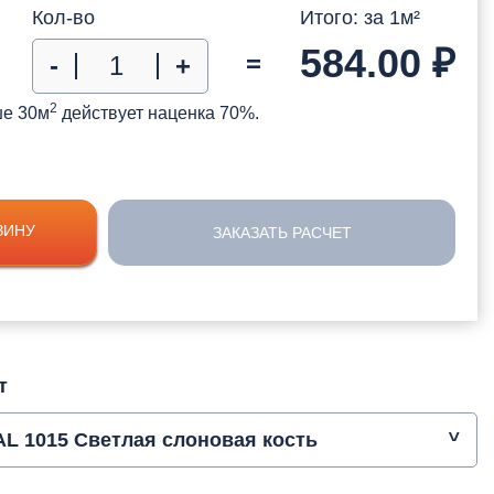
Кол-во
Итого: за
1
м²
584.00
₽
=
-
+
2
ше 30м
действует наценка 70%.
ЗИНУ
ЗАКАЗАТЬ РАСЧЕТ
т
L 1015 Светлая слоновая кость