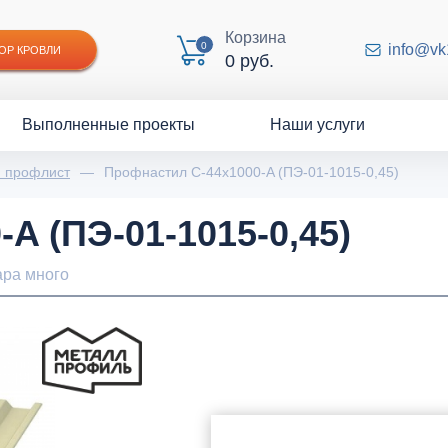
Корзина
0
info@vk
ОР КРОВЛИ
0 руб.
Выполненные проекты
Наши услуги
й профлист
—
Профнастил С-44x1000-A (ПЭ-01-1015-0,45)
A (ПЭ-01-1015-0,45)
ара много