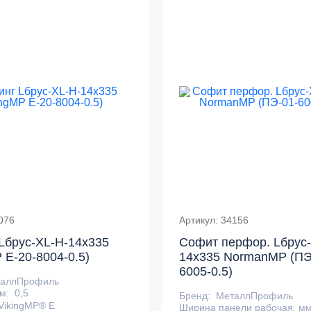
076
Артикул: 34156
Lбрус-XL-Н-14х335
Софит перфор. Lбрус-
 E-20-8004-0.5)
14х335 NormanMP (ПЭ
6005-0.5)
таллПрофиль
м:
0,5
Бренд:
МеталлПрофиль
VikingMP® E
Ширина панели рабочая, мм