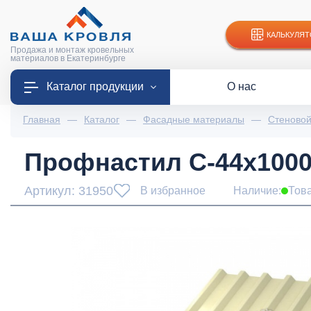
КАЛЬКУЛЯТ
Продажа и монтаж кровельных
материалов в Екатеринбурге
Каталог продукции
О нас
Главная
—
Каталог
—
Фасадные материалы
—
Стеново
Профнастил С-44x1000-
Артикул: 31950
В избранное
Наличие:
Тов