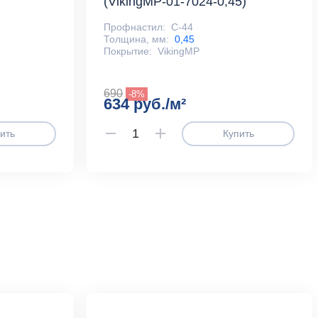
(VikingMP-01-7024-0,45)
Профнастил:
С-44
Толщина, мм:
0,45
Покрытие:
VikingMP
690
-8%
634 руб./м²
ить
Купить