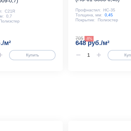
009-0,7)
Профнастил:
НС-35
л:
С21R
Толщина, мм:
0,45
м:
0,7
Покрытие:
Полиэстер
Полиэстер
705
-8%
./м²
648 руб./м²
Купить
Куп