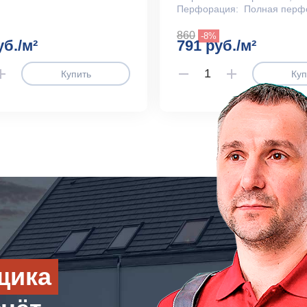
Перфорация:
Полная перф
860
-8%
уб./м²
791 руб./м²
Купить
Куп
щика