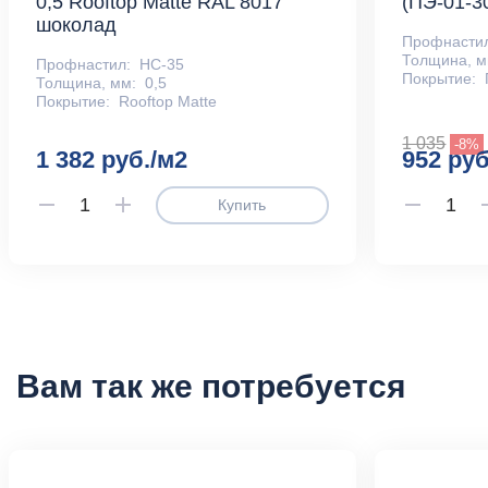
0,5 Rooftop Matte RAL 8017
(ПЭ-01-3
шоколад
Профнасти
Толщина, м
Профнастил:
НС-35
Покрытие:
Толщина, мм:
0,5
Покрытие:
Rooftop Matte
1 035
-8%
1 382 руб./м2
952 руб
Купить
Вам так же потребуется