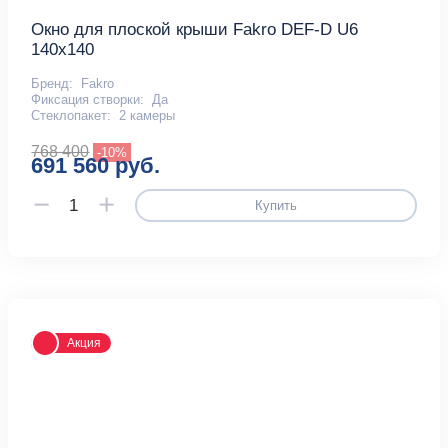
Окно для плоской крыши Fakro DEF-D U6
140x140
Бренд:
Fakro
Фиксация створки:
Да
Стеклопакет:
2 камеры
768 400
-10%
691 560 руб.
Купить
Акция