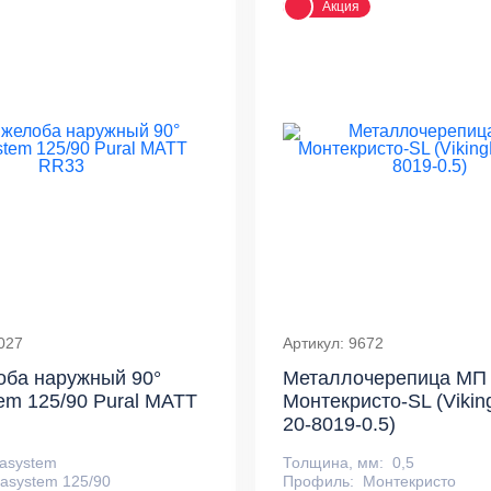
Акция
027
Артикул: 9672
оба наружный 90°
Металлочерепица МП
em 125/90 Pural MATT
Монтекристо-SL (Viki
20-8019-0.5)
asystem
Толщина, мм:
0,5
asystem 125/90
Профиль:
Монтекристо