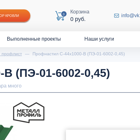
Корзина
0
info@vk
ОР КРОВЛИ
0 руб.
Выполненные проекты
Наши услуги
й профлист
—
Профнастил С-44x1000-B (ПЭ-01-6002-0,45)
B (ПЭ-01-6002-0,45)
ара много