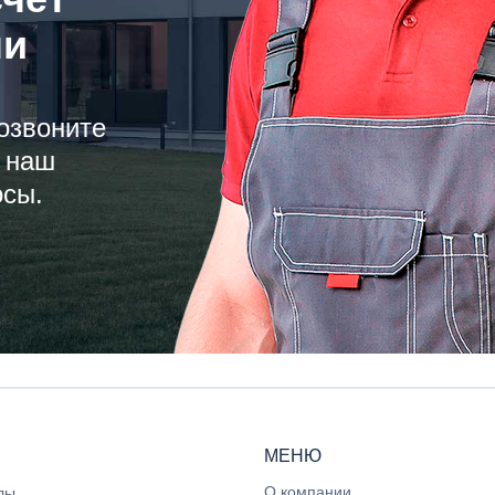
ли
озвоните
 наш
осы.
МЕНЮ
О компании
лы