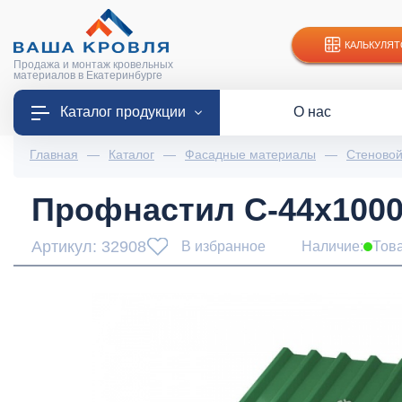
КАЛЬКУЛЯТ
Продажа и монтаж кровельных
материалов в Екатеринбурге
Каталог продукции
О нас
Главная
—
Каталог
—
Фасадные материалы
—
Стеново
Профнастил С-44x1000-
Артикул: 32908
В избранное
Наличие:
Тов