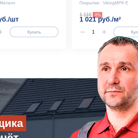
Металл
Покрытие:
VikingMP® E
1 110
-8%
уб./шт
1 021 руб./м²
Купить
Куп
щика
счёт