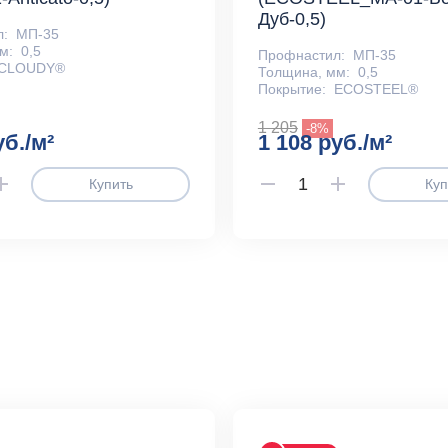
Дуб-0,5)
л:
МП-35
м:
0,5
Профнастил:
МП-35
CLOUDY®
Толщина, мм:
0,5
Покрытие:
ECOSTEEL®
1 205
-8%
уб./м²
1 108 руб./м²
Купить
Куп