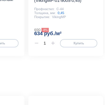
(VikingMP-01-9005-0,45)
Профнастил:
С-44
Толщина, мм:
0,45
Покрытие:
VikingMP
690
-8%
634 руб./м²
ить
Купить