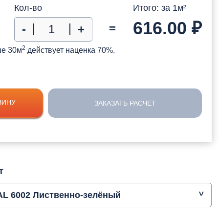
Кол-во
Итого: за
1
м²
616.00
₽
=
-
+
2
ше 30м
действует наценка 70%.
ЗИНУ
ЗАКАЗАТЬ РАСЧЕТ
т
AL 6002 Лиственно-зелёный