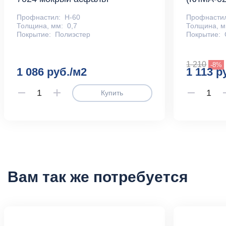
Профнастил:
Н-60
Профнасти
Толщина, мм:
0,7
Толщина, м
Покрытие:
Полиэстер
Покрытие:
1 210
-8%
1 086 руб./м2
1 113 р
Купить
Вам так же потребуется