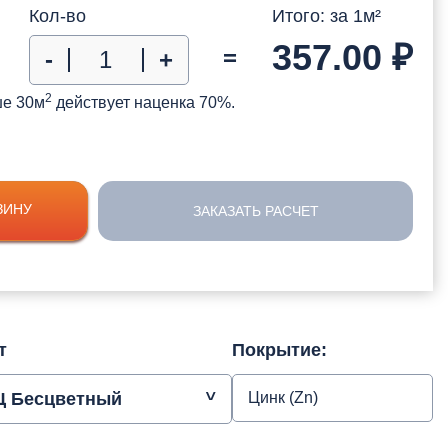
Кол-во
Итого: за
1
м²
357.00
₽
=
-
+
2
ше 30м
действует наценка 70%.
ЗИНУ
ЗАКАЗАТЬ РАСЧЕТ
т
Покрытие:
Ц Бесцветный
Цинк (Zn)