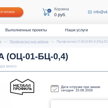
Корзина
0
info@vk
ОР КРОВЛИ
0 руб.
Выполненные проекты
Наши услуги
я
—
Профнастил для забора
—
Профнастил С-8х1150-A (ОЦ-01
 (ОЦ-01-БЦ-0,4)
ара много
Дата отгрузки при заказе
сегодня: 10.08.2026