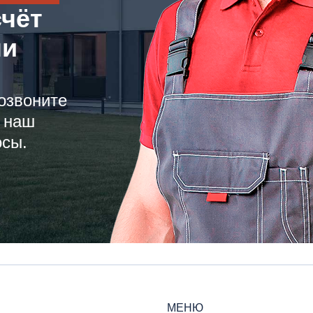
счёт
ли
озвоните
 наш
осы.
МЕНЮ