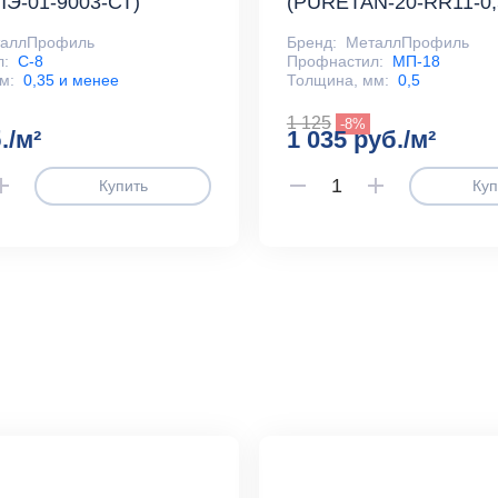
ПЭ-01-9003-СТ)
(PURETAN-20-RR11-0,
таллПрофиль
Бренд:
МеталлПрофиль
л:
С-8
Профнастил:
МП-18
м:
0,35 и менее
Толщина, мм:
0,5
1 125
-8%
./м²
1 035 руб./м²
Купить
Куп