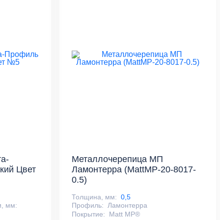
а-
Металлочерепица МП
кий Цвет
Ламонтерра (MattMP-20-8017-
0.5)
Толщина, мм:
0,5
, мм:
Профиль:
Ламонтерра
Покрытие:
Matt MP®