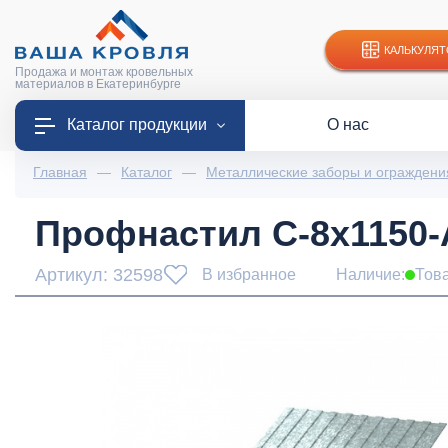
КАЛЬКУЛЯТ
Продажа и монтаж кровельных
материалов в Екатеринбурге
Каталог продукции
О нас
Главная
—
Каталог
—
Металлические заборы и ограждени
Профнастил С-8х1150-A
Артикул: 32598
В избранное
Наличие:
Тов