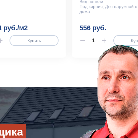
Вид панели:
Под кирпич, Для наружной о
дома
4 руб./м2
556 руб.
Купить
Куп
щика