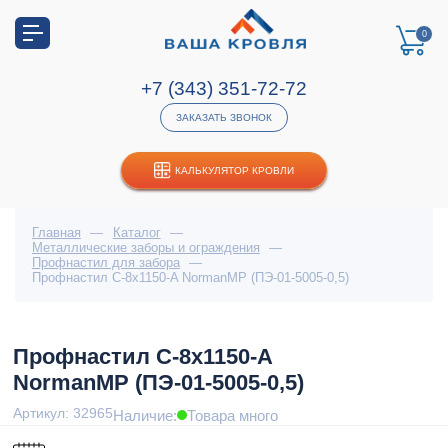
0
+7 (343) 351-72-72
ЗАКАЗАТЬ ЗВОНОК
КАЛЬКУЛЯТОР КРОВЛИ
Главная
—
Каталог
—
Металлические заборы и ограждения
—
Профнастил для забора
—
Профнастил С-8x1150-A NormanMP (ПЭ-01-5005-0,5)
Профнастил С-8x1150-A
NormanMP (ПЭ-01-5005-0,5)
Артикул: 32965
Наличие:
Товара много