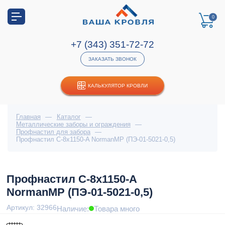
0
+7 (343) 351-72-72
ЗАКАЗАТЬ ЗВОНОК
КАЛЬКУЛЯТОР КРОВЛИ
Главная
—
Каталог
—
Металлические заборы и ограждения
—
Профнастил для забора
—
Профнастил С-8x1150-A NormanMP (ПЭ-01-5021-0,5)
Профнастил С-8x1150-A
NormanMP (ПЭ-01-5021-0,5)
Артикул: 32966
Наличие:
Товара много