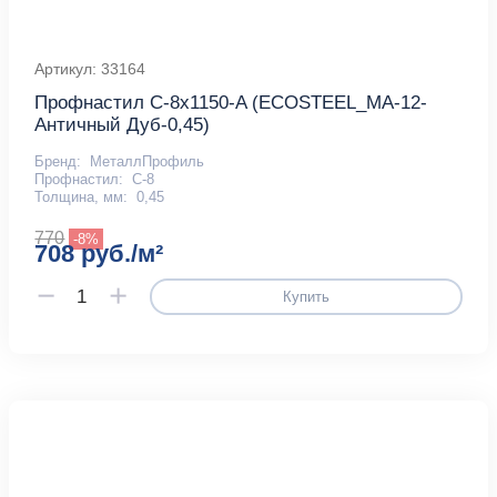
Артикул: 33164
Профнастил С-8x1150-A (ECOSTEEL_MA-12-
Античный Дуб-0,45)
Бренд:
МеталлПрофиль
Профнастил:
С-8
Толщина, мм:
0,45
770
-8%
708 руб./м²
Купить