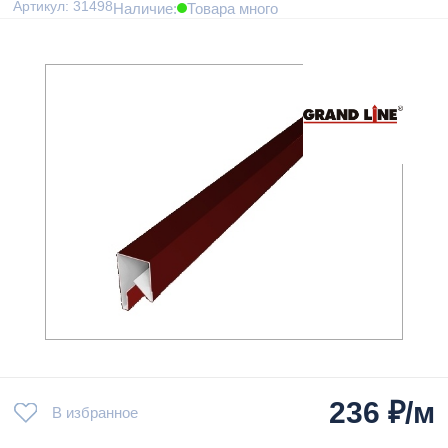
Артикул: 31498
Наличие:
Товара много
236
₽/м
В избранное