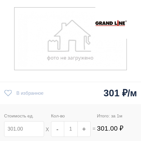
301
₽/м
В избранное
Стоимость ед.
Кол-во
Итого: за
1
м
301.00
₽
-
+
=
Х