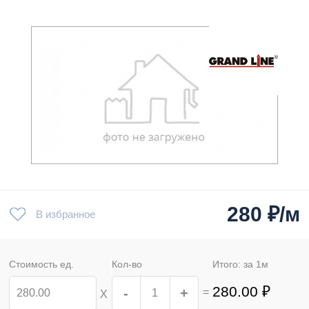
280
₽/м
В избранное
Стоимость ед.
Кол-во
Итого: за
1
м
280.00
₽
-
+
=
Х