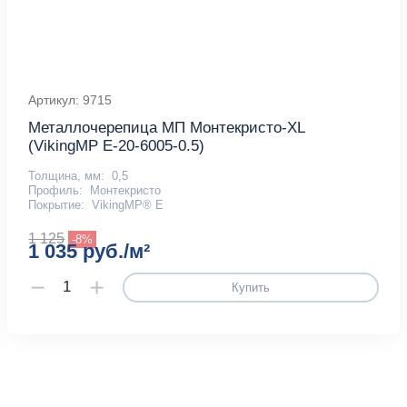
Артикул: 9715
Металлочерепица МП Монтекристо-XL
(VikingMP E-20-6005-0.5)
Толщина, мм:
0,5
Профиль:
Монтекристо
Покрытие:
VikingMP® E
1 125
-8%
1 035 руб./м²
Купить