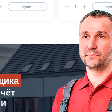
Купить
Куп
щика
счёт
ли