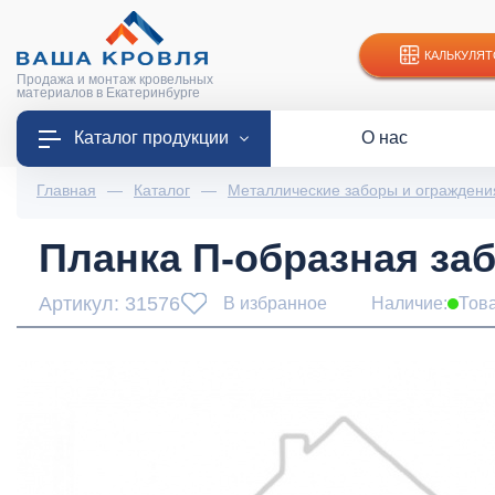
КАЛЬКУЛЯТ
Продажа и монтаж кровельных
материалов в Екатеринбурге
Каталог продукции
О нас
Главная
—
Каталог
—
Металлические заборы и ограждени
Планка П-образная забо
Артикул: 31576
В избранное
Наличие:
Тов