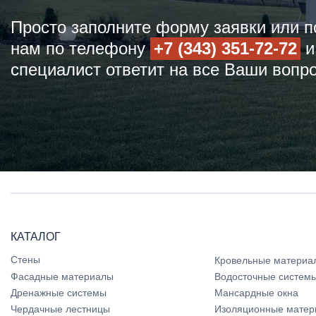
Просто заполните форму заявки или п
нам по телефону
+7 (343) 351-72-72
и
специалист ответит на все Ваши вопр
КАТАЛОГ
Стены
Кровельные материа
Фасадные материалы
Водосточные систем
Дренажные системы
Мансардные окна
Чердачные лестницы
Изоляционные матер