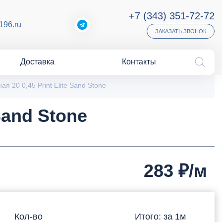
+7 (343) 351-72-72
196.ru
ЗАКАЗАТЬ ЗВОНОК
Доставка
Контакты
я 20 0,45 Print Elite Sand Stone
Sand Stone
283
₽/м
Кол-во
Итого: за
1
м