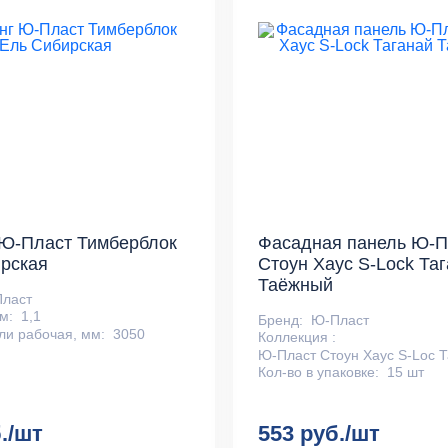
 Ю-Пласт Тимберблок
Фасадная панель Ю-П
рская
Стоун Хаус S-Lock Та
Таёжный
ласт
м:
1,1
Бренд:
Ю-Пласт
ли рабочая, мм:
3050
Коллекция :
Ю-Пласт Стоун Хаус S-Loc Т
Кол-во в упаковке:
15 шт
./шт
553 руб./шт