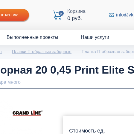
Корзина
0
info@vk
ОР КРОВЛИ
0 руб.
Выполненные проекты
Наши услуги
я
—
Планки П-образные заборные
—
Планка П-образная заборна
рная 20 0,45 Print Elite 
ара много
Стоимость ед.