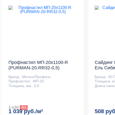
Профнастил МП-20x1100-R
Сайдинг
(PURMAN-20-RR32-0,5)
Ель Сиби
Бренд:
МеталлПрофиль
Бренд:
Ю-П
Профнастил:
МП-20
Толщина, м
Толщина, мм:
0,5
Длина пане
1 130
-8%
1 039 руб./м²
508 руб