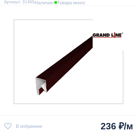
Артикул: 31465
Наличие:
Товара много
236
₽/м
В избранное