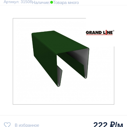
Артикул: 31508
Наличие:
Товара много
222
₽/м
В избранное