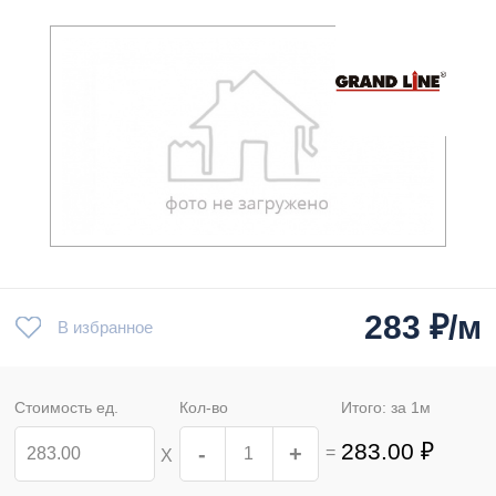
283
₽/м
В избранное
Стоимость ед.
Кол-во
Итого: за
1
м
283.00
₽
-
+
=
Х