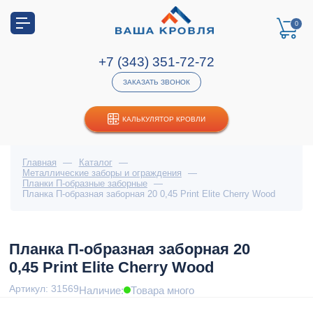
0
+7 (343) 351-72-72
ЗАКАЗАТЬ ЗВОНОК
КАЛЬКУЛЯТОР КРОВЛИ
Главная
—
Каталог
—
Металлические заборы и ограждения
—
Планки П-образные заборные
—
Планка П-образная заборная 20 0,45 Print Elite Cherry Wood
Планка П-образная заборная 20
0,45 Print Elite Cherry Wood
Артикул: 31569
Наличие:
Товара много