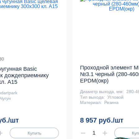
30
Проходной элемент MF
чугунная Basic
№3.1 черный (280-46
 к дождеприемнику
EPDM(окр)
кл. А15
Диаметр выхода, мм:
280-4
ndartpark
Тип выхода:
Угловой
Чугун
Материал:
Резина
уб./шт
8 957 руб./шт
Купить
Куп