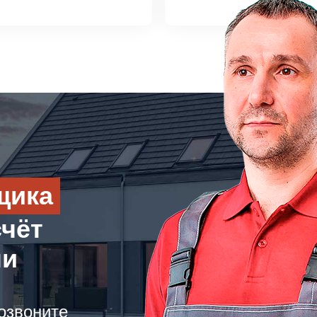
щика
счёт
ли
озвоните