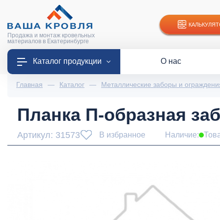
КАЛЬКУЛЯТ
Продажа и монтаж кровельных
материалов в Екатеринбурге
Каталог продукции
О нас
Главная
—
Каталог
—
Металлические заборы и ограждени
Планка П-образная забо
Артикул: 31573
В избранное
Наличие:
Тов