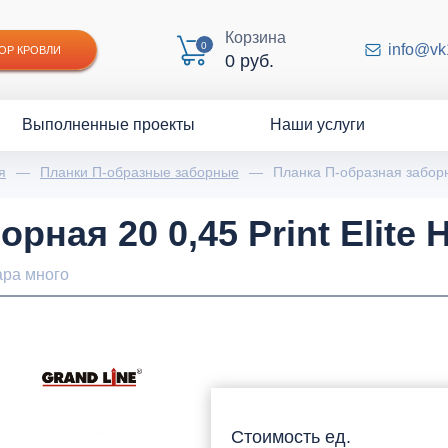
Корзина
0
info@vk
ОР КРОВЛИ
0 руб.
Выполненные проекты
Наши услуги
я
—
Планки П-образные заборные
—
Планка П-образная заборна
рная 20 0,45 Print Elite
ара много
Стоимость ед.