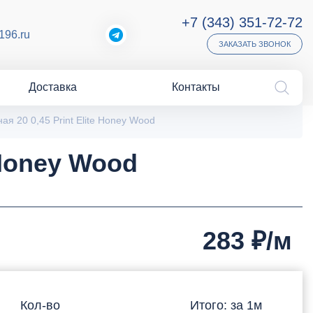
+7 (343) 351-72-72
196.ru
ЗАКАЗАТЬ ЗВОНОК
Доставка
Контакты
я 20 0,45 Print Elite Honey Wood
 Honey Wood
283
₽/м
Кол-во
Итого: за
1
м