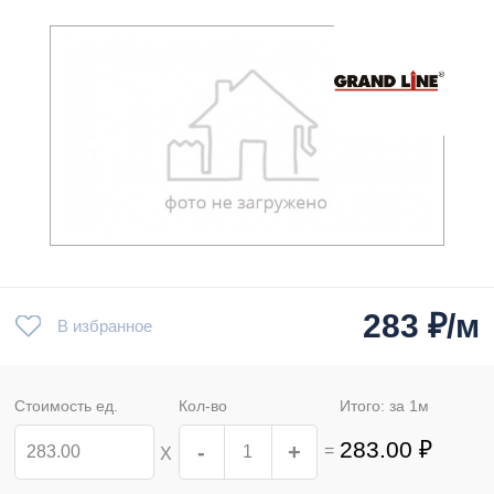
283
₽/м
В избранное
Стоимость ед.
Кол-во
Итого: за
1
м
283.00
₽
-
+
=
Х