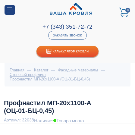
0
+7 (343) 351-72-72
ЗАКАЗАТЬ ЗВОНОК
КАЛЬКУЛЯТОР КРОВЛИ
Главная
—
Каталог
—
Фасадные материалы
—
Стеновой профлист
—
Профнастил МП-20x1100-A (ОЦ-01-БЦ-0,45)
Профнастил МП-20x1100-A
(ОЦ-01-БЦ-0,45)
Артикул: 32638
Наличие:
Товара много