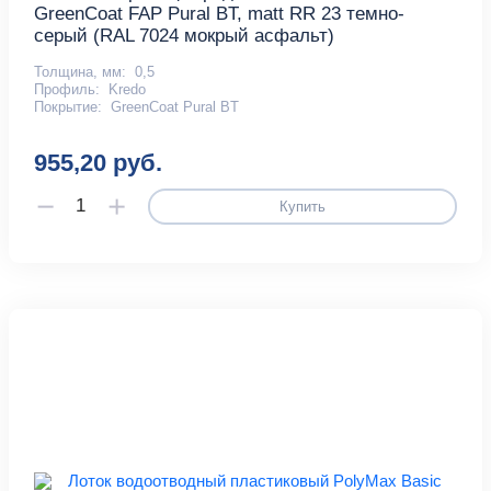
GreenCoat FAP Pural BT, matt RR 23 темно-
серый (RAL 7024 мокрый асфальт)
Толщина, мм:
0,5
Профиль:
Kredo
Покрытие:
GreenCoat Pural BT
955,20 руб.
Купить