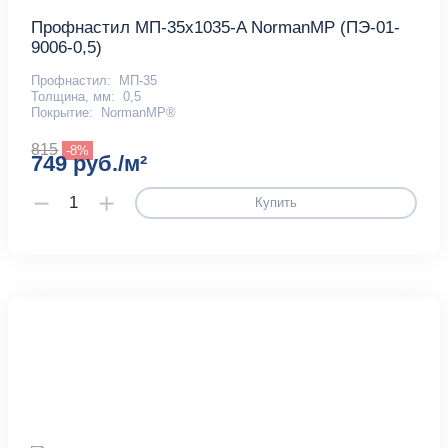
Профнастил МП-35x1035-A NormanMP (ПЭ-01-
9006-0,5)
Профнастил:
МП-35
Толщина, мм:
0,5
Покрытие:
NormanMP®
815
-8%
749 руб./м²
Купить