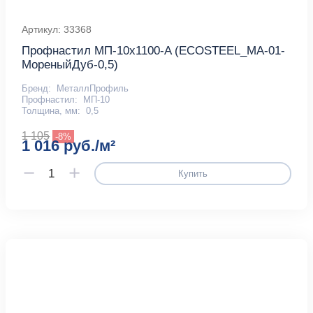
Артикул: 33368
Профнастил МП-10x1100-A (ECOSTEEL_MA-01-
МореныйДуб-0,5)
Бренд:
МеталлПрофиль
Профнастил:
МП-10
Толщина, мм:
0,5
1 105
-8%
1 016 руб./м²
Купить