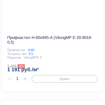
Профнастил Н-60x845-A (VikingMP E-20-8019-
0,5)
Профнастил:
Н-60
Толщина, мм:
0,5
Покрытие:
VikingMP® E
1 295
-8%
1 191 руб./м²
Купить