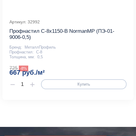
Артикул: 32992
Профнастил С-8x1150-B NormanMP (ПЭ-01-
9006-0,5)
Бренд:
МеталлПрофиль
Профнастил:
С-8
Толщина, мм:
0,5
725
-8%
667 руб./м²
Купить