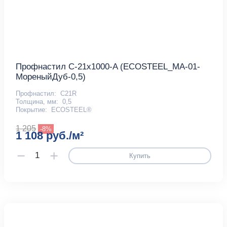
Профнастил С-21x1000-A (ECOSTEEL_MA-01-
МореныйДуб-0,5)
Профнастил:
С21R
Толщина, мм:
0,5
Покрытие:
ECOSTEEL®
1 205
-8%
1 108 руб./м²
Купить