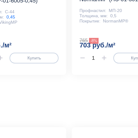
P-01-6005-0,45)
Профнастил:
МП-20
л:
С-44
Толщина, мм:
0,5
м:
0,45
Покрытие:
NormanMP®
VikingMP
765
-8%
./м²
703 руб./м²
Купить
Куп