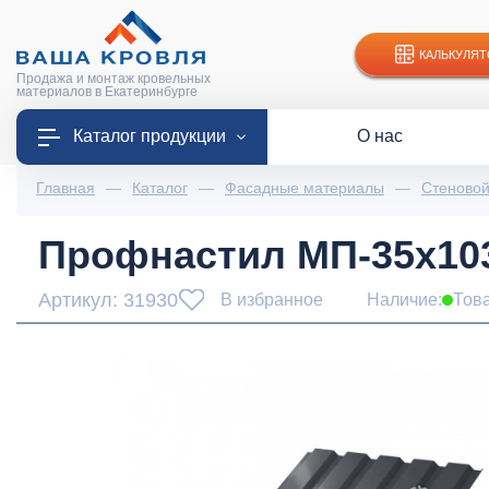
КАЛЬКУЛЯТ
Продажа и монтаж кровельных
материалов в Екатеринбурге
Каталог продукции
О нас
Главная
—
Каталог
—
Фасадные материалы
—
Стеново
Профнастил МП-35x1035
Артикул: 31930
В избранное
Наличие:
Тов