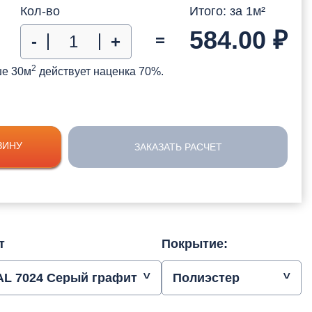
Кол-во
Итого: за
1
м²
584.00
₽
=
-
+
2
ше 30м
действует наценка 70%.
ЗИНУ
ЗАКАЗАТЬ РАСЧЕТ
т
Покрытие:
AL 7024 Серый графит
Полиэстер