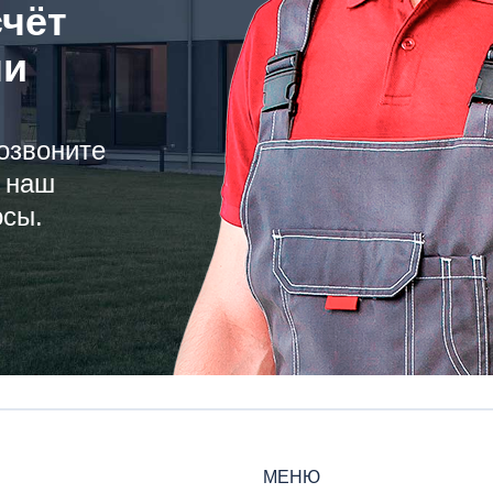
счёт
ли
озвоните
 наш
осы.
МЕНЮ