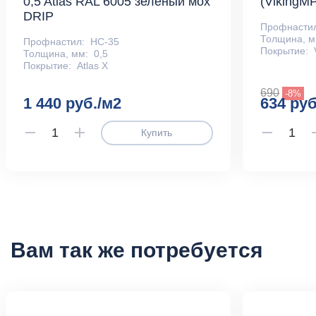
0,5 Atlas RAL 6005 зеленый мох
(VikingM
DRIP
Профнасти
Толщина, м
Профнастил:
НС-35
Покрытие:
Толщина, мм:
0,5
Покрытие:
Atlas X
690
-8%
1 440 руб./м2
634 руб
Купить
Вам так же потребуется