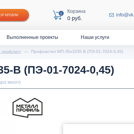
Корзина
0
info@vk
ОР КРОВЛИ
0 руб.
Выполненные проекты
Наши услуги
й профлист
—
Профнастил МП-35x1035-B (ПЭ-01-7024-0,45)
-B (ПЭ-01-7024-0,45)
ара много