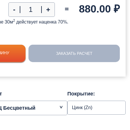
880.00
₽
=
-
+
2
ше 30м
действует наценка 70%.
ЗИНУ
ЗАКАЗАТЬ РАСЧЕТ
т
Покрытие:
Ц Бесцветный
Цинк (Zn)