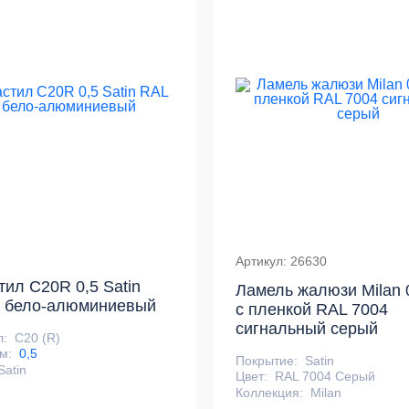
Артикул: 26630
ил С20R 0,5 Satin
Ламель жалюзи Milan 0
6 бело-алюминиевый
с пленкой RAL 7004
сигнальный серый
л:
С20 (R)
м:
0,5
Покрытие:
Satin
Satin
Цвет:
RAL 7004 Серый
Коллекция:
Milan