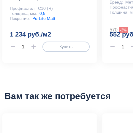
Бренд:
Ме
Профнасти
Профнастил:
С10 (R)
Толщина, м
Толщина, мм:
0,5
Покрытие:
PurLite Matt
570
-3%
1 234 руб./м2
552 руб
Купить
Вам так же потребуется