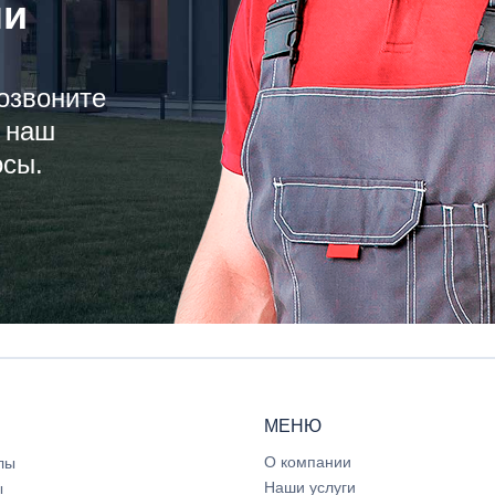
ли
озвоните
 наш
осы.
МЕНЮ
О компании
лы
Наши услуги
ы