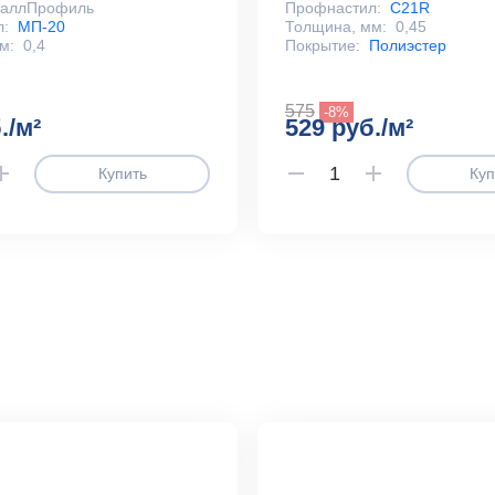
таллПрофиль
Профнастил:
С21R
л:
МП-20
Толщина, мм:
0,45
м:
0,4
Покрытие:
Полиэстер
575
-8%
./м²
529 руб./м²
Купить
Куп