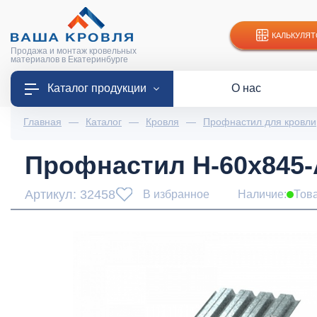
КАЛЬКУЛЯТ
Продажа и монтаж кровельных
материалов в Екатеринбурге
Каталог продукции
О нас
Главная
—
Каталог
—
Кровля
—
Профнастил для кровли
Профнастил Н-60x845-A
Артикул: 32458
В избранное
Наличие:
Тов