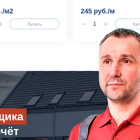
./м2
245 руб./м
Купить
Куп
щика
счёт