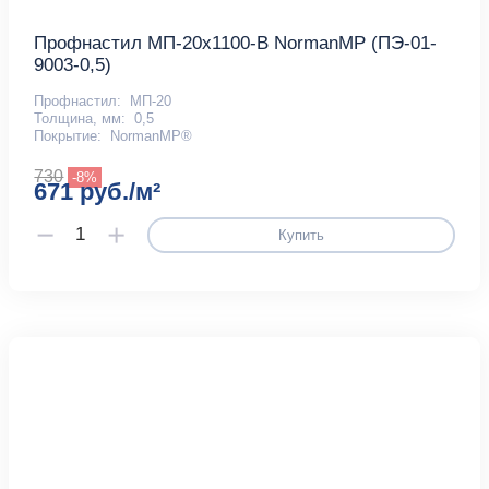
Профнастил МП-20x1100-B NormanMP (ПЭ-01-
9003-0,5)
Профнастил:
МП-20
Толщина, мм:
0,5
Покрытие:
NormanMP®
730
-8%
671 руб./м²
Купить