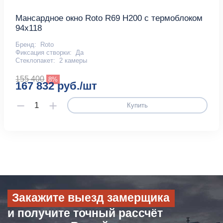
Мансардное окно Roto R69 H200 с термоблоком
94x118
Бренд:
Roto
Фиксация створки:
Да
Стеклопакет:
2 камеры
155 400
8%
167 832 руб./шт
Купить
Закажите выезд замерщика
и получите точный рассчёт