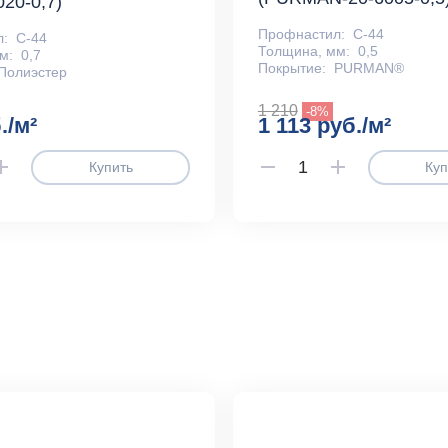
020-0,7)
Профнастил:
С-44
л:
С-44
Толщина, мм:
0,5
м:
0,7
Покрытие:
PURMAN®
Полиэстер
1 210
-8%
./м²
1 113 руб./м²
Купить
Куп