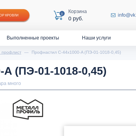
Корзина
0
info@vk
ОР КРОВЛИ
0 руб.
Выполненные проекты
Наши услуги
й профлист
—
Профнастил С-44x1000-A (ПЭ-01-1018-0,45)
A (ПЭ-01-1018-0,45)
ара много