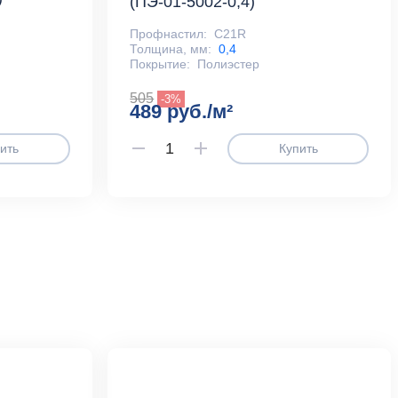
(ПЭ-01-5002-0,4)
Профнастил:
С21R
Толщина, мм:
0,4
Покрытие:
Полиэстер
505
-3%
489 руб./м²
ить
Купить