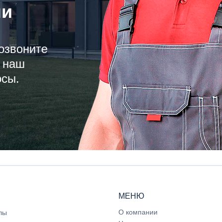
ли
озвоните
 наш
осы.
МЕНЮ
О компании
лы