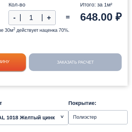
Кол-во
Итого: за
1
м²
648.00
₽
=
-
+
2
ше 30м
действует наценка 70%.
ЗИНУ
ЗАКАЗАТЬ РАСЧЕТ
т
Покрытие:
AL 1018 Желтый цинк
Полиэстер