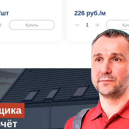
/шт
226 руб./м
Купить
Куп
щика
счёт