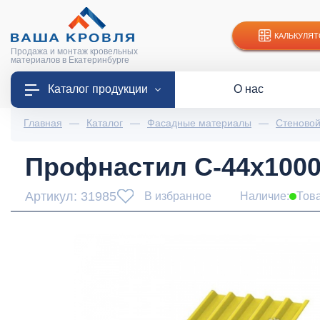
КАЛЬКУЛЯТ
Продажа и монтаж кровельных
материалов в Екатеринбурге
Каталог продукции
О нас
Главная
—
Каталог
—
Фасадные материалы
—
Стеново
Профнастил С-44x1000-
Артикул: 31985
В избранное
Наличие:
Тов