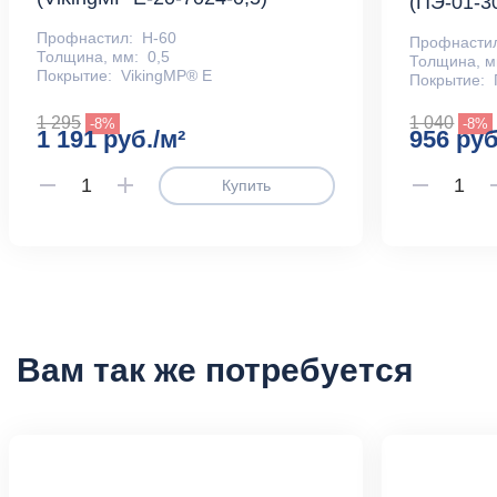
(ПЭ-01-3
Профнастил:
Н-60
Профнасти
Толщина, мм:
0,5
Толщина, м
Покрытие:
VikingMP® E
Покрытие:
1 295
1 040
-8%
-8%
1 191 руб./м²
956 руб
Купить
Вам так же потребуется