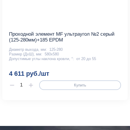
Проходной элемент MF ультраугол №2 серый
(125-280мм)+185 EPDM
Диаметр выхода, мм:
125-280
Размер (ДхШ), мм:
580х580
Допустимые углы наклона кровли, °:
от 20 до 55
4 611 руб./шт
Купить