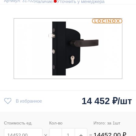
Артикул: 31702
Наличие:
Уточнить у менеджера
14 452
₽/шт
В избранное
Стоимость ед.
Кол-во
Итого: за
1
шт
14452.00
₽
-
+
=