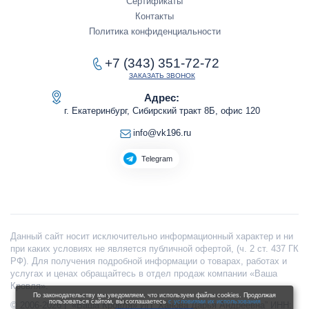
Сертификаты
Контакты
Политика конфиденциальности
+7 (343) 351-72-72
ЗАКАЗАТЬ ЗВОНОК
Адрес:
г. Екатеринбург, Сибирский тракт 8Б, офис 120
info@vk196.ru
Telegram
Данный сайт носит исключительно информационный характер и ни
при каких условиях не является публичной офертой, (ч. 2 ст. 437 ГК
РФ). Для получения подробной информации о товарах, работах и
услугах и ценах обращайтесь в отдел продаж компании «Ваша
Кровля».
По законодательству мы уведомляем, что используем файлы cookies. Продолжая
пользоваться сайтом, вы соглашаетесь
с условиями их использования
© 2006-2026 | «Ваша Кровля» ИП “Ханова Дарья Андреевна” ИНН: