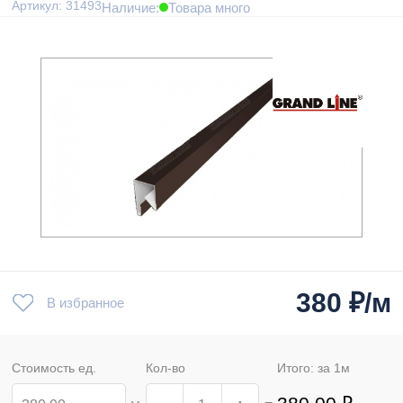
Артикул: 31493
Наличие:
Товара много
380
₽/м
В избранное
Стоимость ед.
Кол-во
Итого: за
1
м