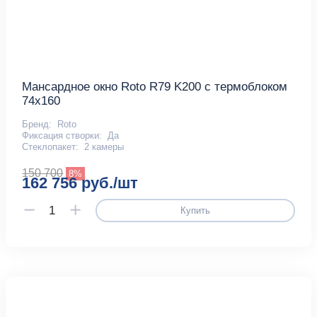
Мансардное окно Roto R79 K200 с термоблоком
74x160
Бренд:
Roto
Фиксация створки:
Да
Стеклопакет:
2 камеры
150 700
8%
162 756 руб./шт
Купить